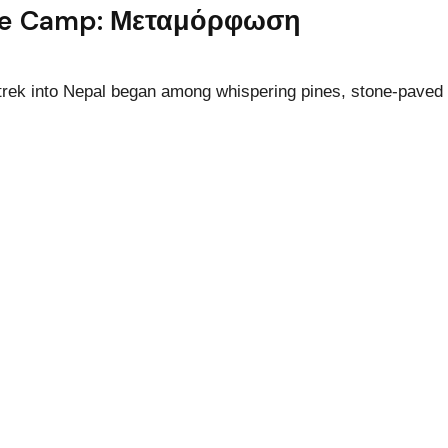
se Camp: Μεταμόρφωση
trek into Nepal began among whispering pines, stone-paved t