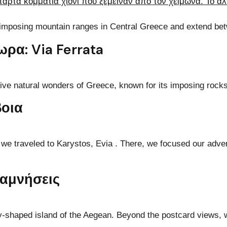
imposing mountain ranges in Central Greece and extend bet
ρα: Via Ferrata
ive natural wonders of Greece, known for its imposing rocks 
βοια
we traveled to Karystos, Evia . There, we focused our adve
ναμνήσεις
ly-shaped island of the Aegean. Beyond the postcard views, w