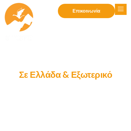
Επικοινωνία
Οργανωμένες Πεζοπορικές
Εκδρομές
Σε Ελλάδα & Εξωτερικό
Στην Antara Expedition οργανώνουμε πεζοπορικές
εκδρομές για μικρές ομάδες, σε μοναδικά και ανέγγιχτα
τοπία στην Ελλάδα και το εξωτερικό. Σε κάθε εξόρμησή
μας χαιρόμαστε τη φύση και την εκάστοτε τοπική
παράδοση και διασκεδάζουμε σαν μία μεγάλη παρέα, με
έμπειρους οδηγούς που μας εξασφαλίζουν οργάνωση
και ασφάλεια. Γίνε μέρος της παρέας μας και άφησε