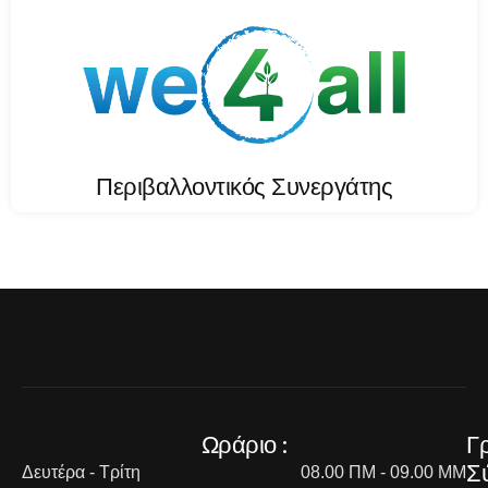
Περιβαλλοντικός Συνεργάτης
Ωράριο :
Γ
Σ
Δευτέρα - Τρίτη
08.00 ΠΜ - 09.00 ΜΜ